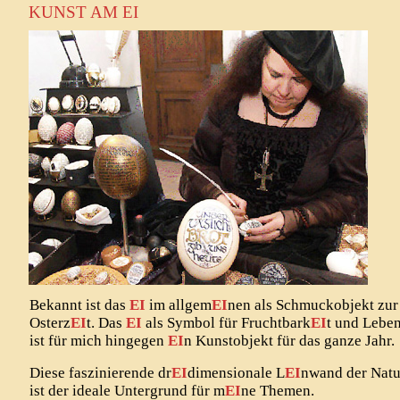
KUNST AM EI
Bekannt ist das
EI
im allgem
EI
nen als Schmuckobjekt zur
Osterz
EI
t. Das
EI
als Symbol für Fruchtbark
EI
t und Lebe
ist für mich hingegen
EI
n Kunstobjekt für das ganze Jahr.
Diese faszinierende dr
EI
dimensionale L
EI
nwand der Natu
ist der ideale Untergrund für m
EI
ne Themen.